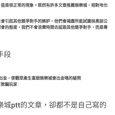
？這是很正常的現象。既然有許多文章推薦娛樂城，相對地也
往會引起其他競爭對手的嫉妒，他們會竭盡所能試圖抹黑該公
理會的態度，我們不會浪費時間去詆毀其他競爭對手，而是專
手段
出金，使觀眾產生富遊娛樂城會出金嗎的疑問
欺騙玩家 :
城ptt的文章，卻都不是自己寫的