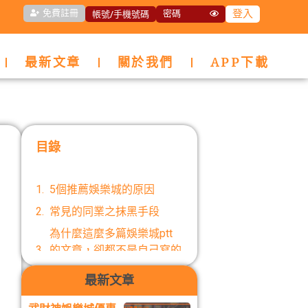
登入
免費註冊
密碼
帳號/手機號碼
最新文章
關於我們
APP下載
目錄
5個推薦娛樂城的原因
常見的同業之抹黑手段
為什麼這麼多篇娛樂城ptt
的文章，卻都不是自己寫的
呢？
最新文章
什麼是「賭博客」網站？