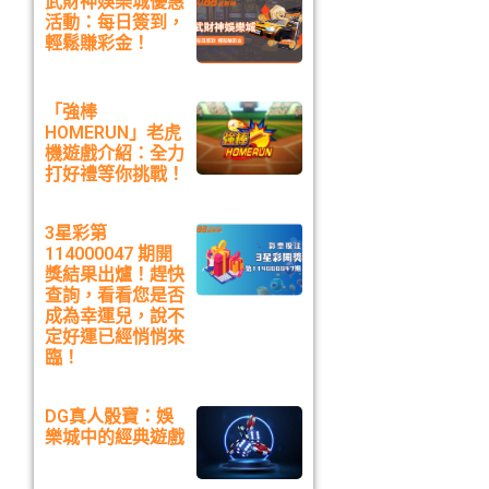
武財神娛樂城優惠
新玩法登場！博雅棋牌上
活動：每日簽到，
市，21點、麻將、龍虎鬥
輕鬆賺彩金！
三款熱門遊戲一次滿足！ |
武財神娛樂城
「強棒
如何玩威力彩？攻略全解
HOMERUN」老虎
析，讓你中獎機率提升
機遊戲介紹：全力
100%！ | 武財神娛樂城
打好禮等你挑戰！
什麼是場中投注？運彩場中
NBA、MLB、經典賽「這
3星彩第
114000047 期開
裡」投注最划算！ | 武財神
獎結果出爐！趕快
娛樂城
查詢，看看您是否
成為幸運兒，說不
武財神娛樂城優惠活動：每
定好運已經悄悄來
日簽到，輕鬆賺彩金！
臨！
「強棒HOMERUN」老虎機
遊戲介紹：全力打好禮等你
DG真人骰寶：娛
挑戰！
樂城中的經典遊戲
3星彩第 114000047 期開