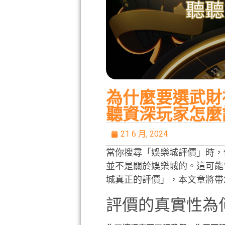
為什麼要選武財
聽資深玩家怎麼說
21 6 月, 2024
當你搜尋「娛樂城評價」時，
並不是關於娛樂城的。這可能
城真正的評價」，本文章將帶
評價的真實性為何