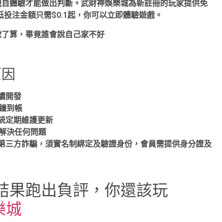
親自體驗才能做出判斷。武財神娛樂城為新註冊的玩家提供免
低投注金額只需$0.1起，你可以立即體驗遊戲。
說了算，畢竟誰會說自己家不好
原因
續開發
鐘到帳
統定期維護更新
家解決任何問題
第三方詐騙，須實名制綁定及驗證身份，會員需提供身分證及
結果跑出負評，你還該玩
樂城