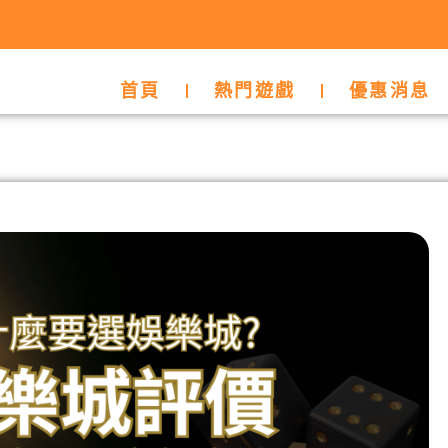
首頁
熱門遊戲
優惠消息