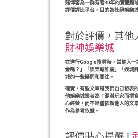
賭博客為一群有著30年的實體賭
評價評比平台，目的為杜絕娛樂
對於評價，其他
財神娛樂城
在進行Google搜尋時，當輸
金嗎？」「娛樂城詐騙」「娛城
城的一些疑問和關注。
確實，有些文章是我們自己發表
他娛樂城業者為了混淆玩家而撰
心經營，而不是僅依賴他人的文
作為參考依據。
評價貼心提醒 |