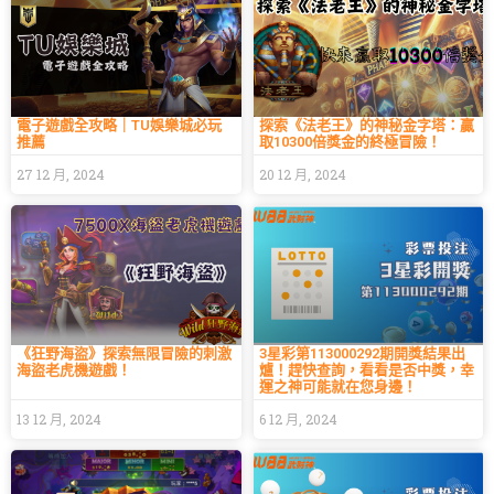
電子遊戲全攻略｜TU娛樂城必玩
探索《法老王》的神秘金字塔：贏
推薦
取10300倍獎金的終極冒險！
27 12 月, 2024
20 12 月, 2024
《狂野海盜》探索無限冒險的刺激
3星彩第113000292期開獎結果出
海盜老虎機遊戲！
爐！趕快查詢，看看是否中獎，幸
運之神可能就在您身邊！
13 12 月, 2024
6 12 月, 2024