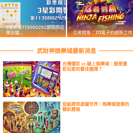
3星彩第113000292期開獎結
果出爐...
忍者劈魚：ZG電子的創新之作
武財神娛樂城最新消息
台灣運彩 vs 線上娛樂城：誰是運
彩玩家的最佳選擇？
從紙牌到虛擬世界：娛樂城發展的
精彩歷程