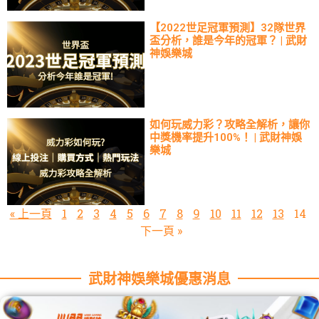
【2022世足冠軍預測】32隊世界
盃分析，誰是今年的冠軍？ | 武財
神娛樂城
如何玩威力彩？攻略全解析，讓你
中獎機率提升100%！ | 武財神娛
樂城
« 上一頁
1
2
3
4
5
6
7
8
9
10
11
12
13
14
下一頁 »
武財神娛樂城優惠消息