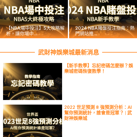
【NBA場中投注】5大攻略解
2024 NBA賭盤投注指南：熱
析，讓你場中...
門網站推...
武財神娛樂城最新消息
【新手教學】忘記密碼怎麼辦？娛
樂城密碼恢復教學！
2022 世足預測 8 強預測分析：AI
幫你預測統計，誰會是冠軍？ | 武
財神娛樂城