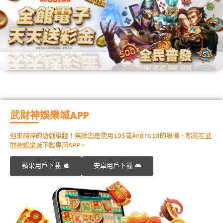
武財神娛樂城APP
迎來純粹的遊戲樂趣！無論您是使用iOS或Android的設備，都能在
武
財神娛樂城
下載專用APP。
蘋果用戶下載
安卓用戶下載