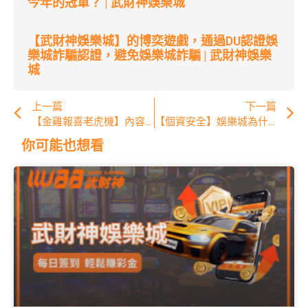
今年的冠軍？ | 武財神娛樂城
【武財神娛樂城】的博奕遊戲，通過DU認證娛
樂城詐騙認證，避免娛樂城詐騙 | 武財神娛樂
城
上一篇
下一篇
【金雞報喜老虎機】內容介紹｜RSG電子｜熱門遊戲排行 | 武財神娛樂城
【個資安全】娛樂城為什麼要身分證？揭開背後的安全考量和個資保護 | 武財神娛樂城
你可能也想看