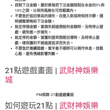
控制下注金額，最好將每把下注金額限制在本金的5%到
10%之間，以保持風險在可控範圍內。
不要急於追回單局的損失，在進入新局時保持冷靜，適
時調整策略和下注金額。
設定停損金額，當損失超過預設的金額時，及時停止遊
戲，避免進一步損失。
設定停利金額，當獲利達到預期目標時，及時停止遊
戲，確保獲利不被過度追求而失去。
不要急於連續遊戲，當手氣不順時可以稍作休息，放鬆
心態，避免情緒影響判斷。
21點遊戲畫面 |
武財神娛樂
城
PM棋牌-21點遊戲畫面
如何遊玩21點 |
武財神娛樂