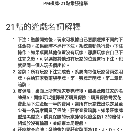
PM棋牌-21點乘勝追擊
21點的遊戲名詞解釋
下注
：遊戲開始後，玩家可根據自己意願選擇不同的下
注金額，如果超時不進行下注，系統自動執行最小下注
操作。如果桌面其他位置沒有玩家，那麼玩家在自己下
注完之後，可以選擇其他沒有玩家的位置進行下注，也
就是同一個人玩多個座位。
發牌
：所有玩家下注完成後，系統向每位玩家發兩張明
牌，在給莊家發兩張手牌，第一張牌是明牌，第二章是
暗牌。
買保險
：桌面上所有玩家發完牌後，如果此時莊家的名
牌是A，閒家可以選擇是否購買保險。購買保險需要花
費此局下注金額一半的費用。當所有玩家做出決定且至
少有一名玩家購買了保險，莊家查看暗牌。如果莊家牌
型是黑傑克，購買保險的玩家獲得保險金額1:2的賠付，
相當於沒有輸贏，並結束本局遊戲。
莊家檢查底牌
：發牌後如果莊家牌面為10、J、Q、K，