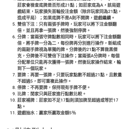
莊家會檢查底牌是否形成21點；如莊家底為A，該局遊
戲結束，玩家損失首輪投注金額（除非玩家同為21點，
造成平局）；如果底牌不是A則不開牌，遊戲繼續。
雙倍下注
：只有兩張手牌時，玩家可以將下注金額翻
倍，並且再拿一張牌，然後強制停牌。
分牌
：當兩張守牌點數相同時，玩家可以將下注金額翻
倍，將手牌一分為二，每份牌再分別進行操作，新組成
的兩副手牌視為單獨的牌。分牌後的21點不算做黑傑
克，分牌後不可雙倍下注操作；當兩張A分牌時，每個
分配單位只能再次獲得一張牌，然後玩家操作結束，輪
到下一個玩家。
要牌
：再要一張牌，只要玩家點數不超過21點，且數量
不超過5，即可重複此操作。
停牌
：不再要牌，保持現有手牌不便。
比牌
：閒家只與莊家進行點數比較。
莊家補牌
：莊家如不足17點則須加牌至超過或等於17
點。
遊戲抽水
：贏家所贏取金額5％