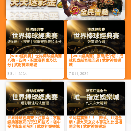
【WBC經典賽】世界棒球經典賽
【WBC經典賽】張育成介紹：成
八強、四強、冠軍賽程表及比
就和卓越表現回顧 | 武財神娛樂
分 | 武財神娛樂城
城
8 8 月, 2024
7 8 月, 2024
世界棒球經典賽下注指南：掌握
令阿翰震驚！！「降落」紅遍全
經典賽運彩的玩法和技巧，場中
網，連九天玄女本尊竟也比出相
投注與串關解析 | 武財神娛樂城
同姿勢 | 武財神娛樂城