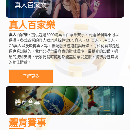
真人百家樂
真人百家樂
真人百家樂，
提供超過6000場真人百家樂賽事，高達16個牌桌可以
選擇。各式各樣的真人娛樂系統包含DG真人、MT真人、SA真人、
OB真人以及歐博真人等，搭配著多種遊戲與玩法。每位荷官都是經
過專業訓練的，我們只提供最真實的遊戲環境，最穩定的設備，過
硬的技術支持，玩家們隨時隨地都能盡情享受遊戲，彷彿身歷其境
的絕佳體驗。
了解更多
體育賽事
體育賽事