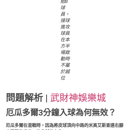
給B
球
員，
接球
進攻
球員
在本
方半
場啟
動時
不屬
於越
位
問題解析
|
武財神娛樂城
厄瓜多爾3分鐘入球為何無效？
厄瓜多爾在混戰時，因為將皮球頂向中路的米高艾斯查達右腳