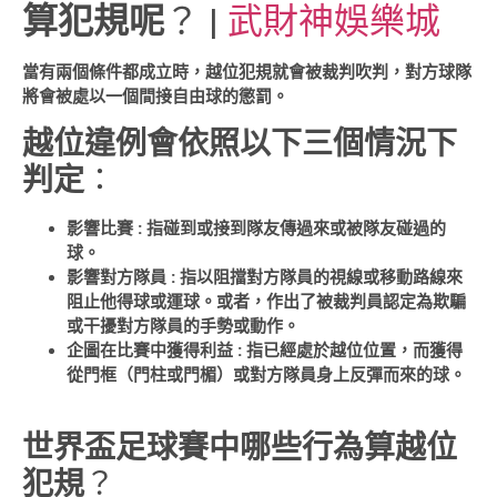
算犯規呢
？ |
武財神娛樂城
當有兩個條件都成立時，越位犯規就會被裁判吹判，對方球隊
將會被處以一個間接自由球的懲罰。
越位違例會依照以下三個情況下
判定
：
影響比賽 :
指碰到或接到隊友傳過來或被隊友碰過的
球。
影響對方隊員 :
指以阻擋對方隊員的視線或移動路線來
阻止他得球或運球。或者，作出了被裁判員認定為欺騙
或干擾對方隊員的手勢或動作。
企圖在比賽中獲得利益 :
指已經處於越位位置，而獲得
從門框（門柱或門楣）或對方隊員身上反彈而來的球。
世界盃足球賽中哪些行為算越位
犯規
？