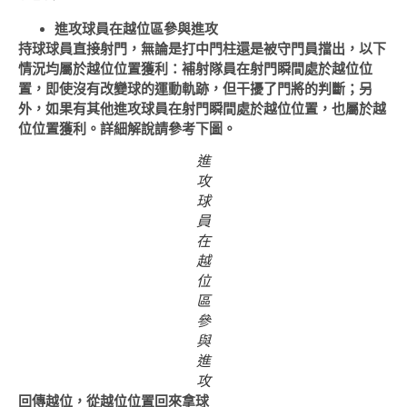
進攻球員在越位區參與進攻
持球球員直接射門，無論是打中門柱還是被守門員擋出，以下
情況均屬於越位位置獲利：補射隊員在射門瞬間處於越位位
置，即使沒有改變球的運動軌跡，但干擾了門將的判斷；另
外，如果有其他進攻球員在射門瞬間處於越位位置，也屬於越
位位置獲利。詳細解說請參考下圖。
進
攻
球
員
在
越
位
區
參
與
進
攻
回傳越位，從越位位置回來拿球