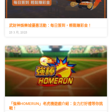
武財神娛樂城優惠活動：每日簽到，輕鬆賺彩金！
25 3 月, 2025
「強棒HOMERUN」老虎機遊戲介紹：全力打好禮等你挑
戰！