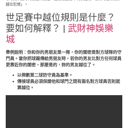
越位犯規」。
世足賽中越位規則是什麼？
要如何解釋？ |
武財神娛樂
城
舉例說明：你和你的男朋友是一隊，你的閨密是對方球隊的守
門員。當你把球踢傳給男朋友時，若你的男友比對方任何球員
更靠近你的閨密，那麼是的，妳的男友越位了。
以倒數第二球防守員為基準。
傳接球員必須保證他和球門之間有兩名對方球員否則就
算越位。