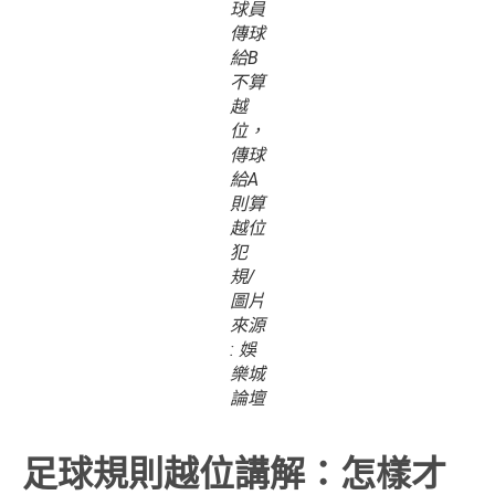
球員
傳球
給B
不算
越
位，
傳球
給A
則算
越位
犯
規/
圖片
來源
: 娛
樂城
論壇
足球規則越位講解：怎樣才