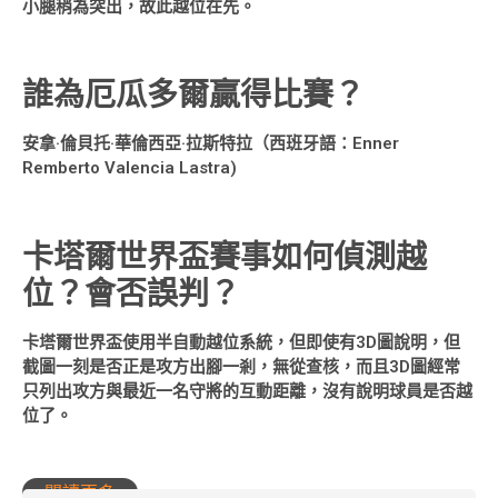
小腿稍為突出，故此越位在先。
誰為厄瓜多爾贏得比賽？
安拿·倫貝托·華倫西亞·拉斯特拉（西班牙語：Enner
Remberto Valencia Lastra)
卡塔爾世界盃賽事如何偵測越
位？會否誤判？
卡塔爾世界盃使用
半自動越位系統
，但即使有3D圖說明，但
截圖一刻是否正是攻方出腳一剎，無從查核，而且3D圖經常
只列出攻方與最近一名守將的互動距離，沒有說明球員是否越
位了。
閱讀更多