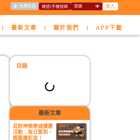
登入
免費註冊
密碼
帳號/手機號碼
最新文章
關於我們
APP下載
目錄
最新文章
武財神娛樂城優惠
活動：每日簽到，
輕鬆賺彩金！