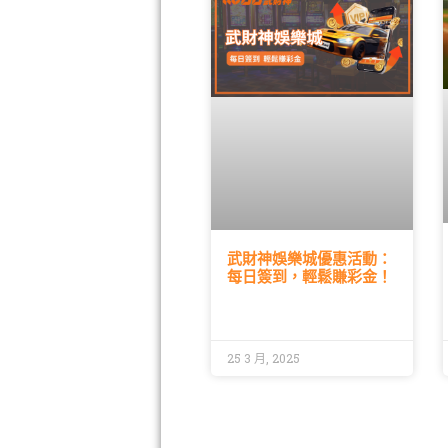
武財神娛樂城優惠活動：
每日簽到，輕鬆賺彩金！
25 3 月, 2025