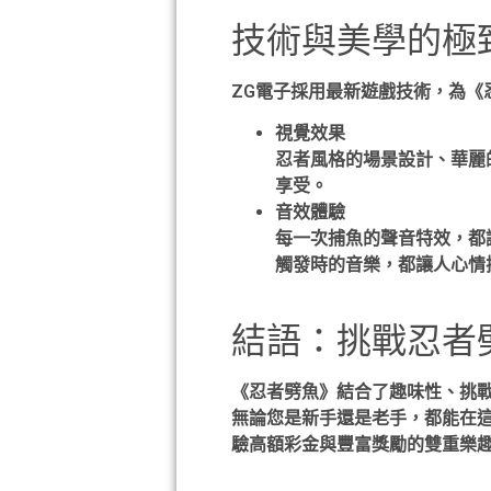
技術與美學的極
ZG電子採用最新遊戲技術，為《
視覺效果
忍者風格的場景設計、華麗
享受。
音效體驗
每一次捕魚的聲音特效，都
觸發時的音樂，都讓人心情
結語：挑戰忍者
《忍者劈魚》結合了趣味性、挑
無論您是新手還是老手，都能在
驗高額彩金與豐富獎勵的雙重樂