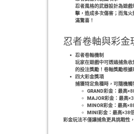
忍者風格的武器設計為遊戲
擊，造成多次傷害；而鬼火
滿驚喜！
忍者卷軸與彩金
忍者卷軸機制
玩家在遊戲中可透過捕魚收
的投注獎勵！卷軸獎勵根據
四大彩金獎項
捕獲特定魚種時，可隨機觸
GRAND彩金
：最高×8
MAJOR彩金
：最高×3
MINOR彩金
：最高×8
MINI彩金
：最高×38
彩金玩法不僅讓捕魚更具挑戰性