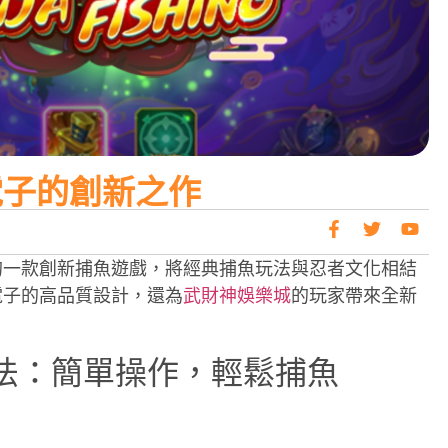
電子的創新之作
的一款創新捕魚遊戲，將經典捕魚玩法與忍者文化相結
電子的高品質設計，還為
武財神娛樂城
的玩家帶來全新
法：簡單操作，輕鬆捕魚