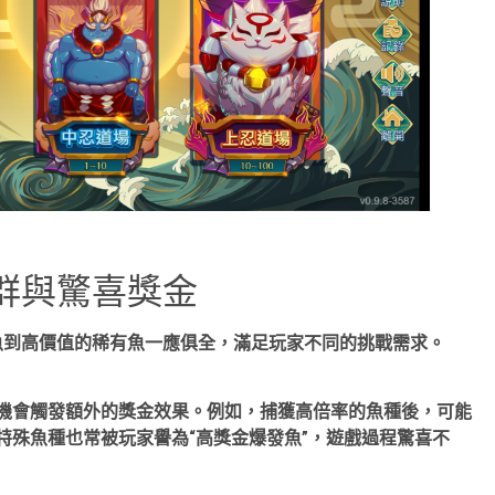
群與驚喜獎金
魚到高價值的稀有魚一應俱全，滿足玩家不同的挑戰需求。
機會觸發額外的獎金效果。例如，捕獲高倍率的魚種後，可能
特殊魚種也常被玩家譽為“高獎金爆發魚”，遊戲過程驚喜不