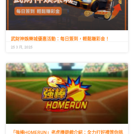
武財神娛樂城優惠活動：每日簽到，輕鬆賺彩金！
25 3 月, 2025
「強棒HOMERUN」老虎機遊戲介紹：全力打好禮等你挑