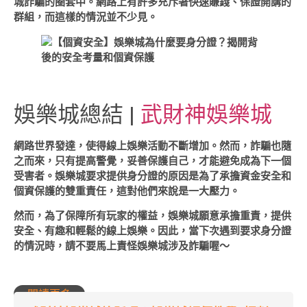
城詐騙的圈套中。網路上有許多充斥著快速賺錢、保證開講的
群組，而這樣的情況並不少見。
娛樂城總結 |
武財神娛樂城
網路世界發達，使得線上娛樂活動不斷增加。然而，詐騙也隨
之而來，只有提高警覺，妥善保護自己，才能避免成為下一個
受害者。娛樂城要求提供身分證的原因是為了承擔資金安全和
個資保護的雙重責任，這對他們來說是一大壓力。
然而，為了保障所有玩家的權益，娛樂城願意承擔重責，提供
安全、有趣和輕鬆的線上娛樂。因此，當下次遇到要求身分證
的情況時，請不要馬上責怪娛樂城涉及詐騙喔～
閱讀更多