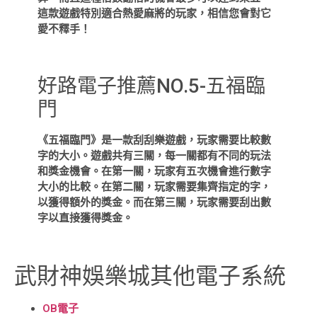
這款遊戲特別適合熱愛麻將的玩家，相信您會對它
愛不釋手！
好路電子推薦NO.5-五福臨
門
《五福臨門》是一款刮刮樂遊戲，玩家需要比較數
字的大小。遊戲共有三關，每一關都有不同的玩法
和獎金機會。在第一關，玩家有五次機會進行數字
大小的比較。在第二關，玩家需要集齊指定的字，
以獲得額外的獎金。而在第三關，玩家需要刮出數
字以直接獲得獎金。
武財神娛樂城其他電子系統
OB電子