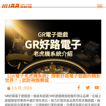
【GR電子老虎機系統】探索好路電子遊戲的精彩
世界！ | 武財神娛樂城
3 6 月, 2024
GR好路電子遊戲是一個具有超過10年遊戲開發經驗的頂尖品牌，在線上
遊戲開發供應商中處於領先地位。致力於提供高品質的老虎機遊戲，通
過創新和市場差異化，引領遊戲行業的發展。目標是為客戶和全球玩家