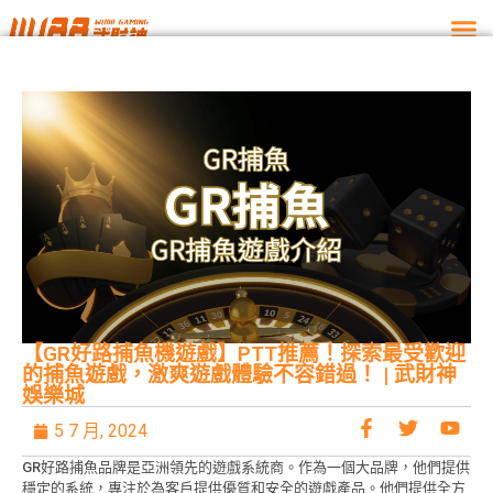
【GR好路捕魚機遊戲】PTT推薦！探索最受歡迎
的捕魚遊戲，激爽遊戲體驗不容錯過！ | 武財神
娛樂城
5 7 月, 2024
GR好路捕魚品牌是亞洲領先的遊戲系統商。作為一個大品牌，他們提供
穩定的系統，專注於為客戶提供優質和安全的遊戲產品。他們提供全方