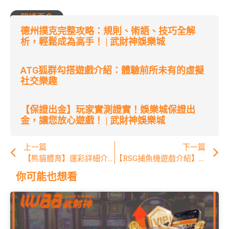
閱讀更多
德州撲克完整攻略：規則、術語、技巧全解
析，輕鬆成為高手！ | 武財神娛樂城
ATG狐群勾搭遊戲介紹：體驗前所未有的虛擬
社交樂趣
【保證出金】玩家實測證實！娛樂城保證出
金，讓您放心遊戲！ | 武財神娛樂城
上一篇
下一篇
【熊貓體育】運彩詳細介紹：探索熊貓體育投注系統的精彩內容！ | 武財神娛樂城
【RSG捕魚機遊戲介紹】探索最熱門的捕魚遊戲平台，PTT推薦免費試玩海霸王！ | 武財神娛樂城
你可能也想看