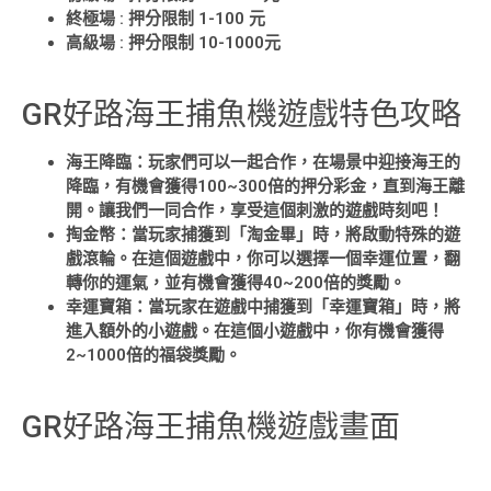
終極場 : 押分限制 1-100 元
高級場 : 押分限制 10-1000元
GR好路海王捕魚機遊戲特色攻略
海王降臨：玩家們可以一起合作，在場景中迎接海王的
降臨，有機會獲得100~300倍的押分彩金，直到海王離
開。讓我們一同合作，享受這個刺激的遊戲時刻吧！
掏金幣：當玩家捕獲到「淘金畢」時，將啟動特殊的遊
戲滾輪。在這個遊戲中，你可以選擇一個幸運位置，翻
轉你的運氣，並有機會獲得40~200倍的獎勵。
幸運寶箱：當玩家在遊戲中捕獲到「幸運寶箱」時，將
進入額外的小遊戲。在這個小遊戲中，你有機會獲得
2~1000倍的福袋獎勵。
GR好路海王捕魚機遊戲畫面