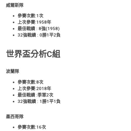
威爾斯隊
參賽次數:1次
上次參賽:1958年
最佳戰績 : 8強(1958)
32強戰績 : 0勝1平2負
世界盃分析C組
波蘭隊
參賽次數:8次
上次參賽:2018年
最佳戰績 :季軍2次
32強戰績 : 1勝1平1負
墨西哥隊
參賽次數:16次