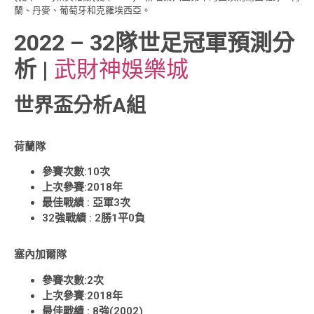
蘭、丹麥、葡萄牙和克羅埃西亞。
2022 – 32隊世足冠軍預測分
析
|
武財神娛樂城
世界盃分析A組
荷蘭隊
參賽次數:10次
上次參賽:2018年
最佳戰績 : 亞軍3次
32強戰績 : 2勝1平0負
塞內加爾隊
參賽次數:2次
上次參賽:2018年
最佳戰績 : 8強(2002)