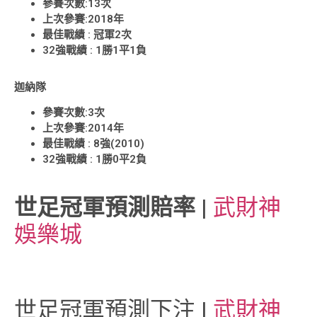
參賽次數:13次
上次參賽:2018年
最佳戰績 : 冠軍2次
32強戰績 : 1勝1平1負
迦納隊
參賽次數:3次
上次參賽:2014年
最佳戰績 : 8強(2010)
32強戰績 : 1勝0平2負
世足冠軍預測賠率
|
武財神
娛樂城
世足冠軍預測下注 |
武財神