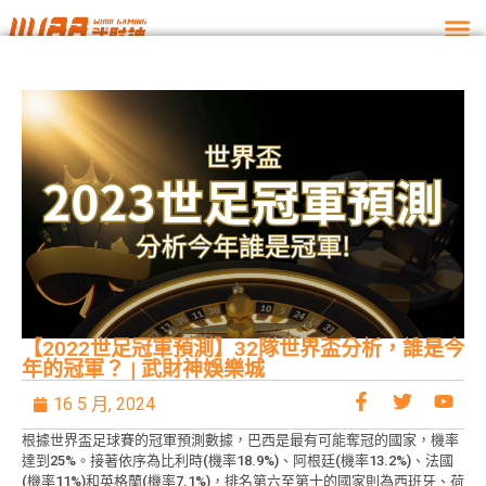
【2022世足冠軍預測】32隊世界盃分析，誰是今
年的冠軍？ | 武財神娛樂城
16 5 月, 2024
根據世界盃足球賽的冠軍預測數據，巴西是最有可能奪冠的國家，機率
達到25%。接著依序為比利時(機率18.9%)、阿根廷(機率13.2%)、法國
(機率11%)和英格蘭(機率7.1%)，排名第六至第十的國家則為西班牙、荷