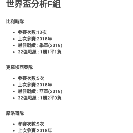
世界盃分析F組
比利時隊
參賽次數:13次
上次參賽:2018年
最佳戰績 : 季軍(2018)
32強戰績 : 1勝1平1負
克羅埃西亞隊
參賽次數:5次
上次參賽:2018年
最佳戰績 : 亞軍(2018)
32強戰績 : 1勝2平0負
摩洛哥隊
參賽次數:5次
上次參賽:2018年