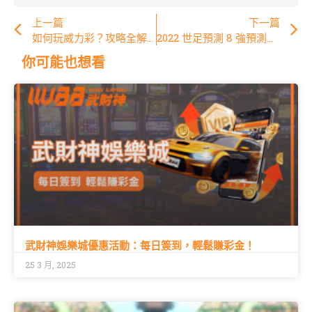
上一篇
下一篇
如何玩威力彩？攻略全解析，讓你中獎機率提升100%！ | 武財神娛樂城
2022 世足預測 8 強預測分析：AI 幫你預測統計，誰會是冠軍？ | 武財神娛樂城
你可能也想看
武財神娛樂城優惠活動：每日簽到，輕鬆賺彩金！
25 3 月, 2025