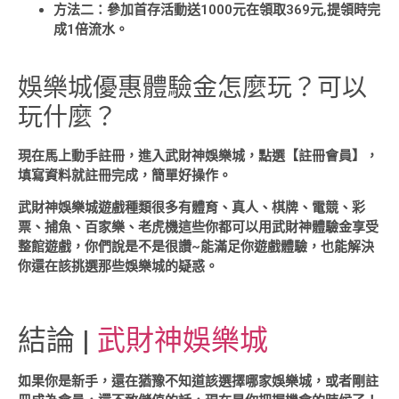
方法二：參加首存活動送1000元在領取369元,提領時完
成1倍流水。
娛樂城優惠體驗金怎麼玩？可以
玩什麼？
現在馬上動手註冊，進入武財神娛樂城，點選
【
註冊會員
】，
填寫資料就註冊完成，簡單好操作。
武財神娛樂城遊戲種類很多有體育、真人、棋牌、電競、彩
票、捕魚、百家樂、老虎機這些你都可以用武財神體驗金享受
整館遊戲，你們說是不是很讚~能滿足你遊戲體驗，也能解決
你還在該挑選那些娛樂城的疑惑。
結論 |
武財神娛樂城
如果你是新手，還在猶豫不知道該選擇哪家娛樂城，或者剛註