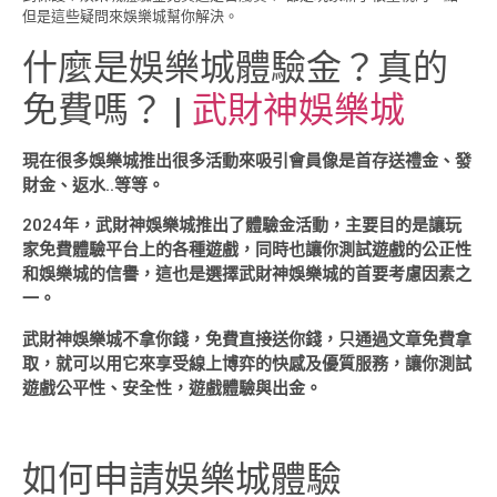
但是這些疑問來娛樂城幫你解決。
什麼是娛樂城體驗金？真的
免費嗎？ |
武財神娛樂城
現在很多娛樂城推出很多活動來吸引會員像是首存送禮金、發
財金、返水..等等
。
2024年，武財神娛樂城推出了體驗金活動，主要目的是讓玩
家免費體驗平台上的各種遊戲，同時也讓你測試遊戲的公正性
和娛樂城的信譽，這也是選擇武財神娛樂城的首要考慮因素之
一。
武財神娛樂城不拿你錢，免費直接送你錢，只通過文章免費拿
取，就可以用它來享受線上博弈的快感及優質服務，讓你測試
遊戲公平性、安全性，遊戲體驗與出金
。
如何申請娛樂城體驗