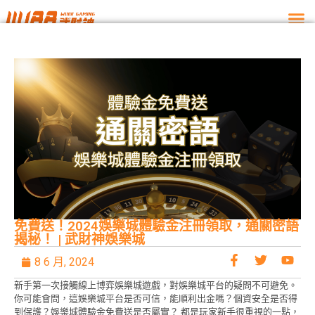
免費送！2024娛樂城體驗金注冊領取，通關密語
揭秘！ | 武財神娛樂城
8 6 月, 2024
新手第一次接觸線上博弈娛樂城遊戲，對娛樂城平台的疑問不可避免。
你可能會問，這娛樂城平台是否可信，能順利出金嗎？個資安全是否得
到保護？娛樂城體驗金免費送是否屬實？ 都是玩家新手很重視的一點，