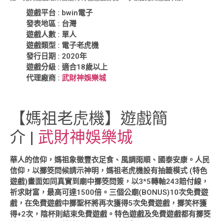
遊戲平台 : bwin電子
發表地區 : 台灣
遊戲人數 : 單人
遊戲類型 : 電子老虎機
發行日期 : 2020年
遊戲分級 : 適合18歲以上
代理廠商 :
武財神娛樂城
【媽祖老虎機】遊戲簡
介 |
武財神娛樂城
華人的信仰，媽祖象徵豐衣足食、風調雨順、國泰安康。人民
信仰，以擲筊問候請示神明，媽祖老虎機設有抽籤模式 (特色
遊戲)畫面如同真實到廟中擲筊問簽，以3*5轉軸243賠付線，
祈求財富，最高可達1500倍。三個公廟(BONUS)10次免費遊
戲，在免費遊戲中擲聖杯將再次獲得5次免費遊戲，擲笑杯獲
得+2次，陰杯則結束免費遊戲。特色遊戲及免費遊戲都有擲筊