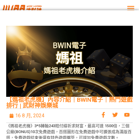
【媽祖老虎機】內容介紹｜BWIN電子｜熱門遊戲
排行 | 武財神娛樂城
16 8 月, 2024
《媽祖老虎機》3*5轉軸243賠付線祈求財富，最高可達 1500倍，三個
公廟(BONUS)10次免費遊戲，百搭圖形在免費遊戲中可擴張成為滿版百
搭，免費遊戲結束後還有特色遊戲擲筊，可增加免費遊戲次數。