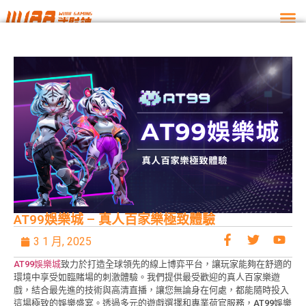
AT99娛樂城 – 真人百家樂極致體驗
3 1 月, 2025
AT99娛樂城
致力於打造全球領先的線上博弈平台，讓玩家能夠在舒適的
環境中享受如臨賭場的刺激體驗。我們提供最受歡迎的真人百家樂遊
戲，結合最先進的技術與高清直播，讓您無論身在何處，都能隨時投入
這場極致的娛樂盛宴。透過多元的遊戲選擇和專業荷官服務，AT99娛樂