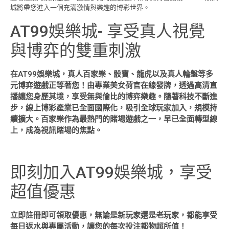
城將帶您進入一個充滿激情與樂趣的博彩世界。
AT99娛樂城- 享受真人視覺
與博弈的雙重刺激
在AT99娛樂城，真人百家樂、骰寶、龍虎以及真人輪盤等多
元博弈遊戲正等著您！由專業美女荷官在線發牌，透過高清直
播讓您身歷其境，享受無與倫比的博弈樂趣。隨著科技不斷進
步，線上博彩產業已全面國際化，吸引全球玩家加入，規模持
續擴大。百家樂作為最熱門的賭場遊戲之一，早已全面轉型線
上，成為視訊賭場的焦點。
即刻加入AT99娛樂城，享受
超值優惠
立即註冊即可領取優惠，無論是新玩家還是老玩家，都能享受
每日返水與專屬活動，讓您的每次投注都物超所值！