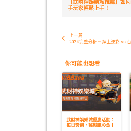
【武財神娛樂城推薦】如何挑
手玩家輕鬆上手！
上一篇
你可能也想看
武財神娛樂城優惠活動：
每日簽到，輕鬆賺彩金！