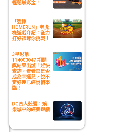
挑選娛樂城 / 線上賭場？
輕鬆賺彩金！
2024 最完整教學指南讓新
手玩家輕鬆上手！
「強棒
武財神娛樂城優惠活動：每
HOMERUN」老虎
日簽到，輕鬆賺彩金！
機遊戲介紹：全力
打好禮等你挑戰！
「強棒HOMERUN」老虎機
遊戲介紹：全力打好禮等你
3星彩第
挑戰！
114000047 期開
3星彩第 114000047 期開
獎結果出爐！趕快
查詢，看看您是否
獎結果出爐！趕快查詢，看
成為幸運兒，說不
看您是否成為幸運兒，說不
定好運已經悄悄來
定好運已經悄悄來臨！
臨！
武財神娛樂城優惠活動：每
日簽到，輕鬆賺彩金！
DG真人骰寶：娛
樂城中的經典遊戲
「強棒HOMERUN」老虎機
遊戲介紹：全力打好禮等你
挑戰！