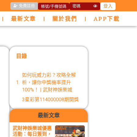
登入
免費註冊
密碼
帳號/手機號碼
最新文章
關於我們
APP下載
目錄
如何玩威力彩？攻略全解
析，讓你中獎機率提升
100%！ | 武財神娛樂城
3星彩第114000008期開獎
結果公佈！快來查詢，看看
您是否成為幸運得主，財運
最新文章
可能已悄悄降臨
武財神娛樂城優惠
【武財神娛樂城推薦】如何
活動：每日簽到，