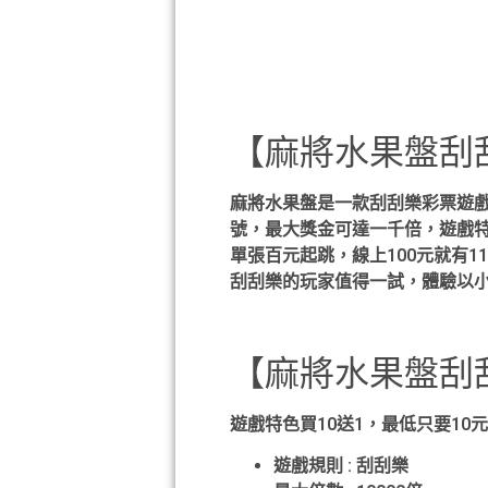
【麻將水果盤刮刮
麻將水果盤是一款刮刮樂彩票遊戲
號，最大獎金可達一千倍，遊戲特
單張百元起跳，線上100元就有
刮刮樂的玩家值得一試，體驗以
【麻將水果盤刮刮
遊戲特色買10送1，最低只要1
遊戲規則 : 刮刮樂