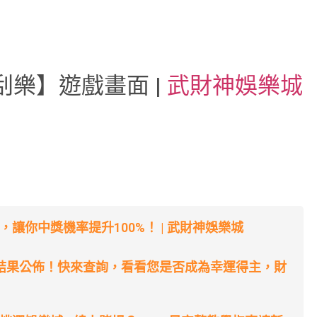
樂】遊戲畫面 |
武財神娛樂城
讓你中獎機率提升100%！ | 武財神娛樂城
期開獎結果公佈！快來查詢，看看您是否成為幸運得主，財