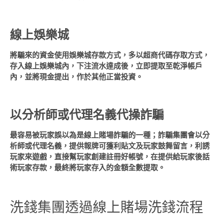
線上娛樂城
將騙來的資金使用娛樂城存款方式，多以超商代碼存取方式，
存入線上娛樂城內，下注流水達成後，立即提取至乾淨帳戶
內，並將現金提出，作於其他正當投資。
以分析師或代理名義代操詐騙
最容易被玩家誤以為是線上賭場詐騙的一種；詐騙集團會以分
析師或代理名義，提供報牌可獲利貼文及玩家鼓舞留言，利誘
玩家來遊戲，直接幫玩家創建註冊好帳號，在提供給玩家後話
術玩家存款，最終將玩家存入的金額全數提取。
洗錢集團透過線上賭場洗錢流程