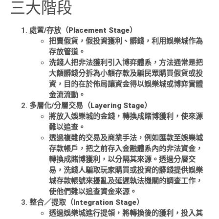
三大階段
處置/存放（Placement Stage）
把賣假貨，假投資獲利、髒錢，利用娛樂城作為
存放管道。
洗錢人把非法獲利引入博弈體系，方法通常是把
大額髒錢分拆為小額存款及騙民眾購買假貨或投
資，目的在於佈局讓資金得以娛樂城或博弈實體
金流流動。
多層化/分層交易（Layering Stage）
將放入娛樂城的金錢，轉換成賭博獲利，使來源
難以追查。
透過複雜的交易及商業手法，例如匯款至娛樂城
存款帳戶，把之前存入金融體系內的非法資金，
轉換成賭博獲利，以分隔其來源。透過分層交
易，洗錢人騙取玩家購買或投資的髒錢提供娛樂
城存款帳號來擾亂及延遲執法機關的調查工作，
使他們難以追查資金來源。
整合／提取（Integration Stage）
透過娛樂城進行提領，將轉換後的獲利，投入其