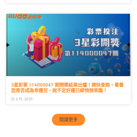
3星彩第 114000047 期開獎結果出爐！趕快查詢，看看
您是否成為幸運兒，說不定好運已經悄悄來臨！
21 2 月, 2025
閱讀更多