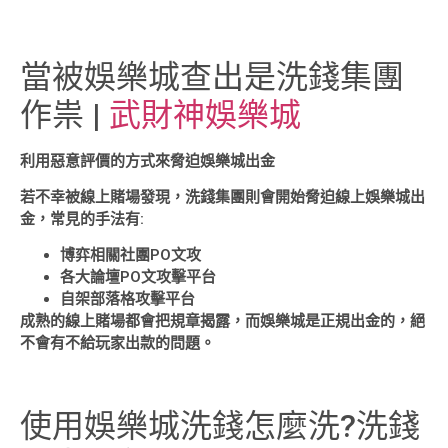
當被娛樂城查出是洗錢集團
作祟 |
武財神娛樂城
利用惡意評價的方式來脅迫娛樂城出金
若不幸被線上賭場發現，洗錢集團則會開始脅迫線上娛樂城出
金，常見的手法有:
博弈相關社團PO文攻
各大論壇PO文攻擊平台
自架部落格攻擊平台
成熟的線上賭場都會把規章揭露，而娛樂城是正規出金的，絕
不會有不給玩家出款的問題。
使用娛樂城洗錢怎麼洗?洗錢