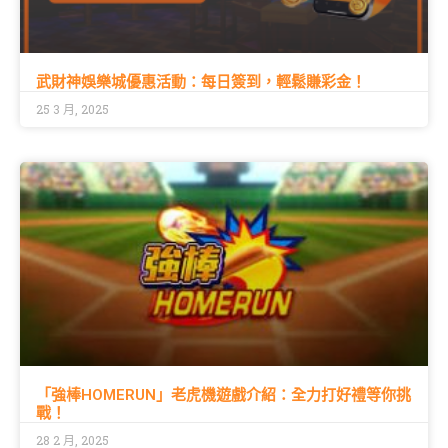
武財神娛樂城優惠活動：每日簽到，輕鬆賺彩金！
25 3 月, 2025
「強棒HOMERUN」老虎機遊戲介紹：全力打好禮等你挑
戰！
28 2 月, 2025