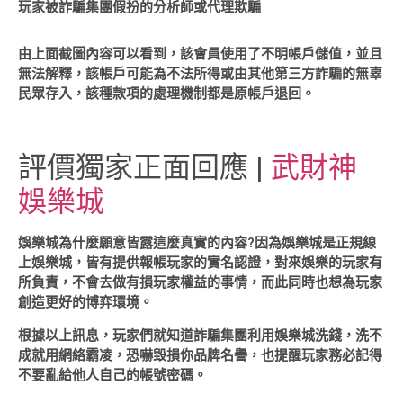
玩家被詐騙集團假扮的分析師或代理欺騙
由上面截圖內容可以看到，該會員使用了不明帳戶儲值，並且
無法解釋，該帳戶可能為不法所得或由其他第三方詐騙的無辜
民眾存入，該種款項的處理機制都是原帳戶退回。
評價獨家正面回應 |
武財神
娛樂城
娛樂城為什麼願意皆露這麼真實的內容?因為娛樂城是正規線
上娛樂城，皆有提供報帳玩家的實名認證，對來娛樂的玩家有
所負責，不會去做有損玩家權益的事情，而此同時也想為玩家
創造更好的博弈環境。
根據以上訊息，玩家們就知道詐騙集團利用娛樂城洗錢，洗不
成就用網絡霸凌，恐嚇毀損你品牌名譽，也提醒玩家務必記得
不要亂給他人自己的帳號密碼。