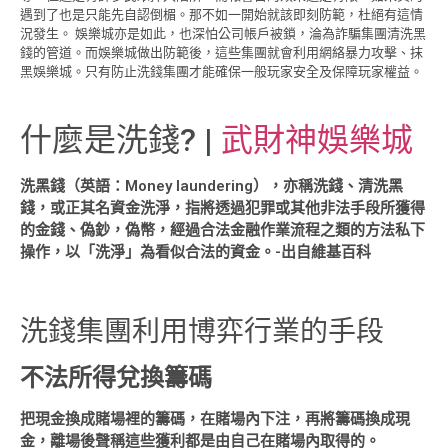
遇到了也是只能先自認倒楣。那不如一開始就該即刻防範，杜絕有這情
況發生。 娛樂城亦是如此，也深怕公司帳戶被鎖，淪為詐騙集團清洗黑
錢的管道。而娛樂城做出防範後，這些集團就會利用網絡暴力攻擊、抹
黑娛樂城。只有防止洗錢集團才能確保一般玩家安全及保障玩家權益。
什麼是洗錢? |
武財神娛樂城
洗黑錢（英語：Money laundering），亦稱洗錢、清洗黑
錢，或正其名資金洗淨，指將透過犯罪或其他非法手段所獲得
的金錢、偽鈔，偽幣，經過合法金融作業流程之類的方法私下
操作，以「洗淨」為看似合法的資金。-出自維基百科
洗錢集團利用博弈行業的手段
不法所得兌換籌碼
把現金換成賭場裡的籌碼，在賭場內下注，再將籌碼換成現
金，離場後聲稱這些獲利都是由自己在賭場內取得的。