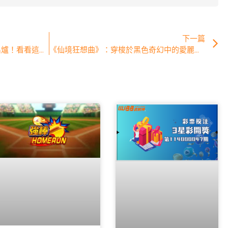
下一篇
3星彩第113000256期開獎號碼出爐！看看這次幸運女神有沒有來敲你的頭
《仙境狂想曲》：穿梭於黑色奇幻中的愛麗絲冒險旅程