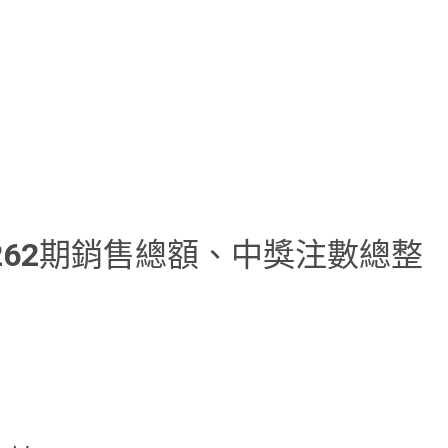
262
期銷售總額、中獎注數總整