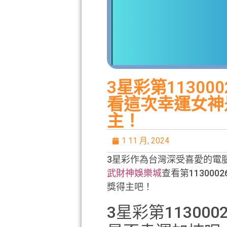
3星彩第1130
看這次幸運女神
主！
1 11 月, 2024
3星彩作為台灣深受喜愛的電
武財神娛樂城
查看第11300
獎得主吧！
3星彩第1130