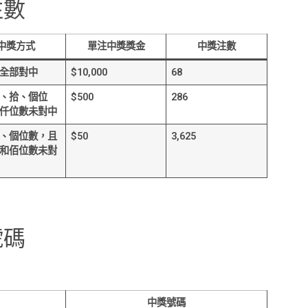
注數
中獎方式
單注中獎獎金
中獎注數
全部對中
$10,000
68
、拾、個位
$500
286
仟位數未對中
、個位數，且
$50
3,625
和佰位數未對
號碼
：
中獎號碼