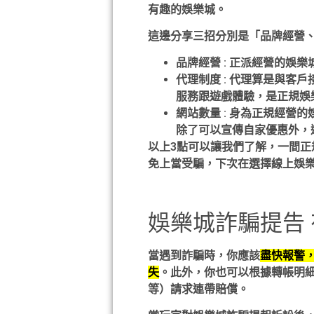
有趣的娛樂城。
這邊分享三招分別是「品牌經營、
品牌經營 : 正派經營的娛
代理制度 : 代理算是與客
服務跟遊戲體驗，是正規娛
網站數量 : 身為正規經營的
除了可以宣傳自家優惠外，
以上3點可以讓我們了解，一間
免上當受騙，下次在選擇線上娛樂
娛樂城詐騙提告 
當遇到詐騙時，你應該
盡快報警
失
。此外，你也可以根據轉帳明
等）請求連帶賠償。