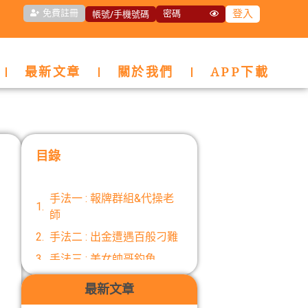
登入
免費註冊
密碼
帳號/手機號碼
最新文章
關於我們
APP下載
目錄
手法一 : 報牌群組&代操老
師
手法二 : 出金遭遇百般刁難
手法三 : 美女帥哥釣魚
Q1.娛樂城不出金怎麼辦?
最新文章
Q2.娛樂城算賭博嗎?