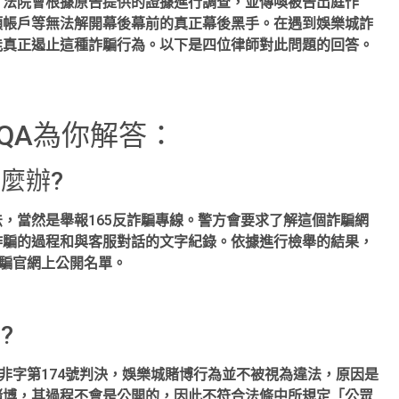
，法院會根據原告提供的證據進行調查，並傳喚被告出庭作
頭帳戶等無法解開幕後幕前的真正幕後黑手。在遇到娛樂城詐
能真正遏止這種詐騙行為。以下是四位律師對此問題的回答。
城QA為你解答：
怎麼辦?
，當然是舉報165反詐騙專線。警方會要求了解這個詐騙網
詐騙的過程和與客服對話的文字紀錄。依據進行檢舉的結果，
詐騙官網上公開名單。
?
台非字第174號判決，娛樂城賭博行為並不被視為違法，原因是
賭博，其過程不會是公開的，因此不符合法條中所規定「公眾