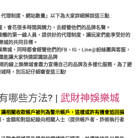
代理制度、網站數量」以下為大家詳細解說這三點 :
樂城，會花很多時間與精力，去經營他們的品牌名聲。
戶接觸的第一線人員，提供好的代理制度，讓玩家們能享受好的
樂城的共同目標。
娛樂城，同時都會經營他們的FB、IG、Line@紛絲團與客服，
還能讓大家快速認識該品牌
正規的線上娛樂城會盡力宣傳自己的品牌及多樣化服務，為了避
城時，別忘記仔細審查這三點!
有哪些方法? |
武財神娛樂城
，讓相關收款帳戶被列為警示帳戶，這樣或許有機會追回損
細、金額和對話紀錄向相關人士（提供帳戶者、詐術執行者