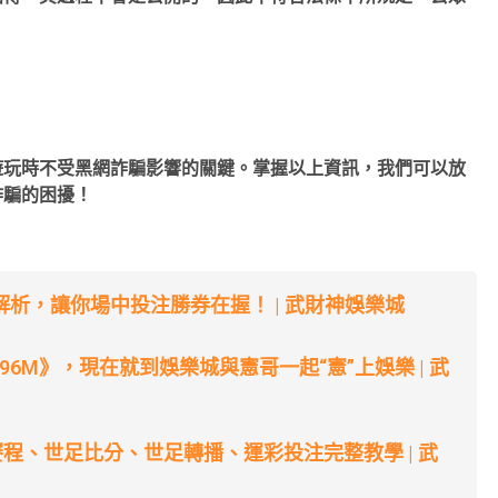
遊玩時不受黑網詐騙影響的關鍵。掌握以上資訊，我們可以放
詐騙的困擾！
解析，讓你場中投注勝券在握！ | 武財神娛樂城
6M》，現在就到娛樂城與憲哥一起“憲”上娛樂 | 武
賽程、世足比分、世足轉播、運彩投注完整教學 | 武