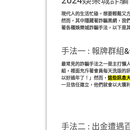
2024娛樂城詐騙
現代人的生活忙碌，想要輕鬆又方
然而，其中隱藏著詐騙黑網，我
著各種娛樂城詐騙手法，以下是
手法一 : 報牌群組
最常見的詐騙手法之一是主打懶人
組，裡面充斥著會員每天洗版的
以好過年了！」然而，
這些訊息
一旦信任建立，他們就會以大獲
手法二 : 出金遭遇