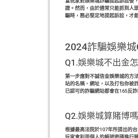
當玩家對娛樂城詐騙提起訴訟後
證。然而，由於通常只能抓到人
騙時，務必堅定地提起訴訟，才
2024詐騙娛樂
Q1.娛樂城不出金
第一步應對不誠信金娛樂城的方法
站的名稱、網址，以及打包你被
已認可的詐騙網站都會在165反
Q2.娛樂城算賭博嗎
根據最高法院於107年所提出的
玩家會利用個人的帳號密碼進行