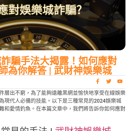
樂城詐騙手法大揭露！如何應對
為你解答 | 武財神娛樂城
件層出不窮，為了能夠遠離黑網並愉快地享受在線娛樂
為現代人必備的技能。以下是三種常見的2024娛樂城
難和愛情釣魚。在本篇文章中，我們將告訴你如何應對