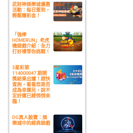
武財神娛樂城優惠
【NBA場中投注】5大攻略
活動：每日簽到，
解析，讓你場中投注勝券在
輕鬆賺彩金！
握！ | 武財神娛樂城
綜藝天王「吳宗憲」代言
「強棒
《96M》，現在就到娛樂城
HOMERUN」老虎
與憲哥一起“憲”上娛樂 | 武
機遊戲介紹：全力
打好禮等你挑戰！
財神娛樂城
【2022世足教學】世界盃
3星彩第
賽程、世足比分、世足轉
114000047 期開
播、運彩投注完整教學 | 武
獎結果出爐！趕快
財神娛樂城
查詢，看看您是否
成為幸運兒，說不
武財神娛樂城優惠活動：每
定好運已經悄悄來
日簽到，輕鬆賺彩金！
臨！
「強棒HOMERUN」老虎
機遊戲介紹：全力打好禮
DG真人骰寶：娛
樂城中的經典遊戲
等你挑戰！